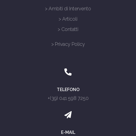
> Ambiti di Intervento
> Articoli
> Contatti
> Privacy Policy
TELEFONO
+(39) 041 598 7250
E-MAIL