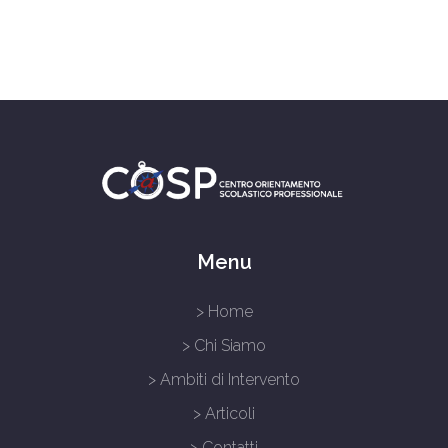
Menu
> Home
> Chi Siamo
> Ambiti di Intervento
> Articoli
> Contatti